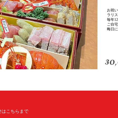
お祝い
ラリス
毎年1
ご自宅
​晦日
30
せはこちらまで