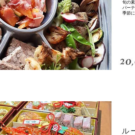
旬の素
パーテ
季節に
20
ル