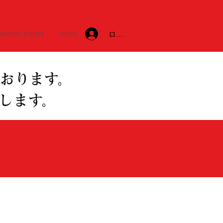
ログイン
oming soon
More
おります。
します。