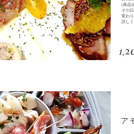
(単品
その日
変わり
詳しく
1,2
ア